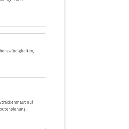
ehens­würdig­keiten,
 Streckenmaut auf
Routenplanung.