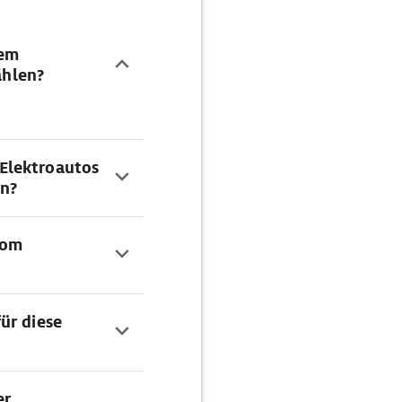
dem
hlen?
Elektroautos
en?
vom
ür diese
er