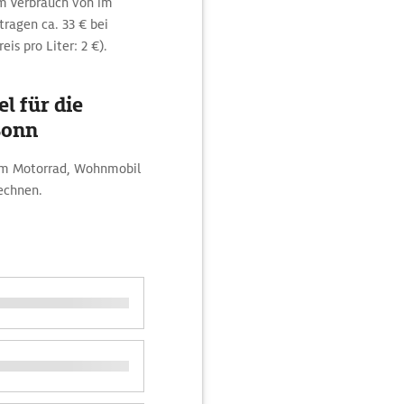
m Verbrauch von im
tragen ca. 33 € bei
is pro Liter: 2 €).
l für die
Bonn
dem Motorrad, Wohnmobil
echnen.