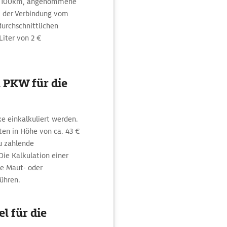
kWh/100km, angenommene
ei der Verbindung vom
durchschnittlichen
Liter von 2 €
 PKW für die
ke einkalkuliert werden.
ten in Höhe von ca. 43 €
zu zahlende
Die Kalkulation einer
ne Maut- oder
ühren.
l für die