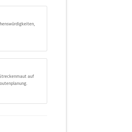
ehens­würdig­keiten,
 Streckenmaut auf
Routenplanung.