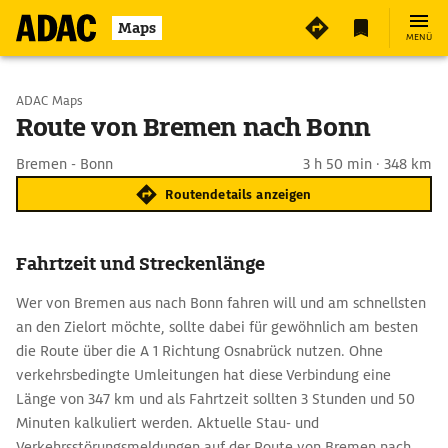
Maps
MENÜ
Start wählen
ADAC Maps
Route von Bremen nach Bonn
Ziel eingeben
Bremen - Bonn
3 h 50 min · 348 km
Routendetails anzeigen
Fahrtzeit und Streckenlänge
Wer von Bremen aus nach Bonn fahren will und am schnellsten
an den Zielort möchte, sollte dabei für gewöhnlich am besten
die Route über die A 1 Richtung Osnabrück nutzen. Ohne
verkehrsbedingte Umleitungen hat diese Verbindung eine
Länge von 347 km und als Fahrtzeit sollten 3 Stunden und 50
Minuten kalkuliert werden. Aktuelle Stau- und
Verkehrsstörungsmeldungen auf der Route von Bremen nach