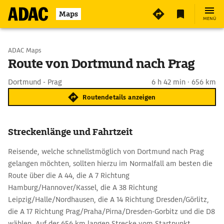
Maps
MENÜ
Start wählen
ADAC Maps
Route von Dortmund nach Prag
Ziel eingeben
Dortmund - Prag
6 h 42 min · 656 km
Routendetails anzeigen
Streckenlänge und Fahrtzeit
Reisende, welche schnellstmöglich von Dortmund nach Prag
gelangen möchten, sollten hierzu im Normalfall am besten die
Route über die A 44, die A 7 Richtung
Hamburg/Hannover/Kassel, die A 38 Richtung
Leipzig/Halle/Nordhausen, die A 14 Richtung Dresden/Görlitz,
die A 17 Richtung Prag/Praha/Pirna/Dresden-Gorbitz und die D8
wählen. Auf der 656 km langen Strecke vom Startpunkt