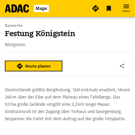
2
Maps
MENÜ
Bauwerke
Festung Königstein
Königstein
Route planen
Deutschlands größte Bergfestung, 1241 erstmals erwähnt, thront
240 m über der Elbe auf dem Plateau eines Tafelbergs. Das
9,5 ha große Gelände umgibt eine 2,2 km lange Mauer.
Eindrucksvoll ist der Zugang über Torhaus und Georgenburg,
bequemer die Fahrt mit dem Aufzug auf die große Felsplatte.
Über 50 Bauten lassen sich hier erkunden, darunter mit dem
Garnisonshaus (1589) der wohl älteste Kasernenbau