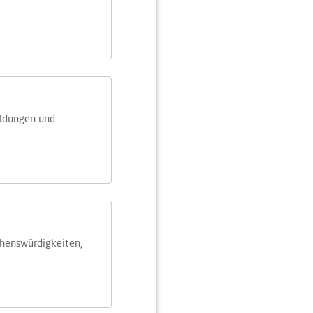
eldungen und
ehens­würdig­keiten,