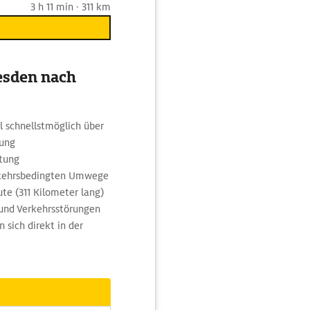
3 h 11 min · 311 km
esden nach
l schnellstmöglich über
tung
htung
rkehrsbedingten Umwege
ute (311 Kilometer lang)
 und Verkehrsstörungen
 sich direkt in der