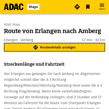
Maps
MENÜ
Start wählen
ADAC Maps
Route von Erlangen nach Amberg
Ziel eingeben
Erlangen - Amberg
57 min · 82 km
Routendetails anzeigen
Streckenlänge und Fahrtzeit
Von Erlangen aus gelangen Sie nach Amberg im Allgemeinen
möglichst schnell über die A 3 Richtung
Regensburg/München/Würzburg/Nürnberg-Nord sowie die A 6
Richtung Prag/Amberg. Wenn keine verkehrsbedingten
Umwege auf der Verbindung vorliegen, sind 0 Stunden und 57
Minuten als Fahrtzeit für die Route vom Startpunkt Erlangen
zum Zielort Amberg (82 Kilometer lang) einzukalkulieren. In