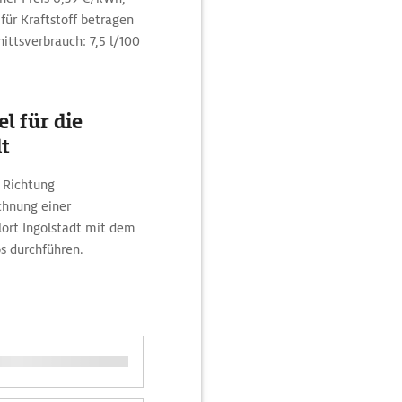
für Kraftstoff betragen
nittsverbrauch: 7,5 l/100
l für die
dt
n Richtung
hnung einer
lort Ingolstadt mit dem
s durchführen.