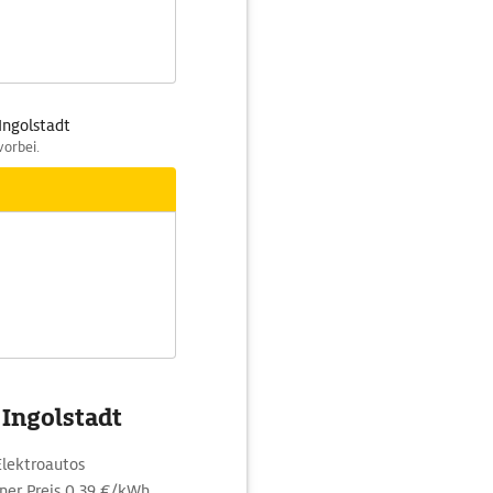
Ingolstadt
vorbei.
 Ingolstadt
Elektroautos
ner Preis 0,39 €/kWh,