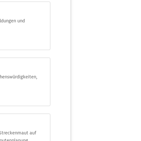
eldungen und
ehens­würdig­keiten,
 Streckenmaut auf
Routenplanung.