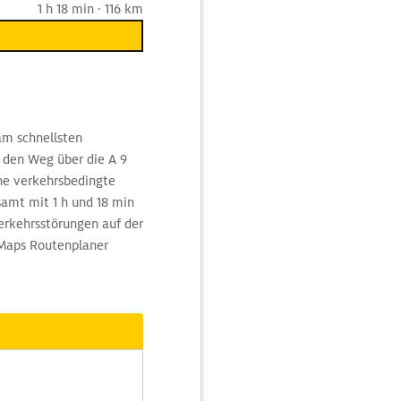
1 h 18 min · 116 km
am schnellsten
 den Weg über die A 9
e verkehrsbedingte
samt mit 1 h und 18 min
erkehrsstörungen auf der
 Maps Routenplaner