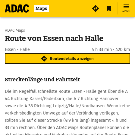
Maps
MENÜ
Start wählen
ADAC Maps
Route von Essen nach Halle
Ziel eingeben
Essen - Halle
4 h 33 min · 420 km
Routendetails anzeigen
Streckenlänge und Fahrtzeit
Die im Regelfall schnellste Route Essen - Halle geht über die A
44 Richtung Kassel/Paderborn, die A 7 Richtung Hannover
sowie die A 38 Richtung Leipzig/Halle/Nordhausen. Wenn keine
verkehrsbedingten Umwege auf der Verbindung vorliegen,
sollten Sie auf dieser Strecke (419 km lang) insgesamt 4 h und
33 min rechnen. Über den ADAC Maps Routenplaner können die
aktuellen Hinweise und Verkehrsstörungen auf der Route Essen