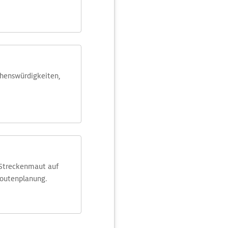
ehens­würdig­keiten,
 Streckenmaut auf
Routenplanung.