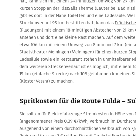
hat, kann sich mit einem 24-minütigen Umweg von 29 km (
kurzen Stopp an der
KissSalis Therme
(
Lauter bei Bad Kiss
gibt es dort in der Nähe Toiletten und eine Ladesäule. We
Streckenverlauf 95 km bestritten hat, kann das
Fränkisch
(
Fladungen
) mit einem 18-minütigen Abstecher von 21 km 
ansehen und dort eine kleine Rast machen. Auf dem weite
etwa 106 km mit einem Umweg von 8 min und 7 km (einfac
Staatstheater Meiningen
(
Meiningen
) für einen kurzen Sto
Ladesäule sowie ein Restaurant stehen in unmittelbarer N
dem weiteren Streckenverlauf ist es möglich, mit einem
15 km (einfache Strecke) nach 108 gefahrenen km einen 
(
Kloster Vessra
) zu machen.
Spritkosten für die Route Fulda – Su
Sie sollten für Elektrofahrzeuge Stromkosten in Höhe von 1
(angenommener Preis 0,39 €/kWh, Verbrauch im Durchschn
Ausgehend von einem durchschnittlichen Verbrauch von 7,
Preis pro Liter von 2 € sollten Sie mit Treibstoffkosten in 