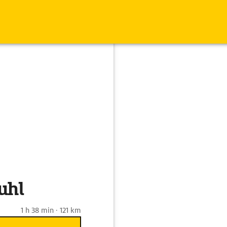
uhl
1 h 38 min · 121 km