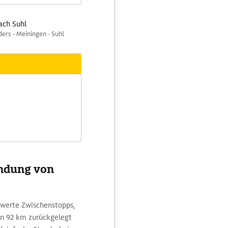
ach Suhl
ers - Meiningen - Suhl
indung von
swerte Zwischenstopps,
on 92 km zurückgelegt