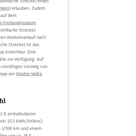
einfache Strecke) einen
ingen
) erlauben. Zudem
r auf dem
es Freilandmuseum
(einfache Strecke)
ren Routenverlauf nach
he Strecke) ist das
pp erreichbar. Eine
ähe zur Verfügung. Auf
 14-minütigen Umweg von
Stopp am
Kloster Veßra
hl
2 € einkalkulieren
itt 27,5 kWh/100km).
5 l/100 km und einem
Höhe von ca. 18 €