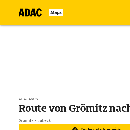
Maps
ADAC Maps
Route von Grömitz nac
Grömitz - Lübeck
Routendetails anzeigen