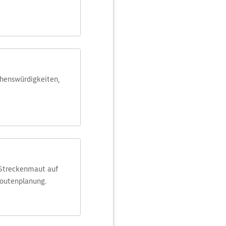
ehens­würdig­keiten,
 Streckenmaut auf
Routenplanung.