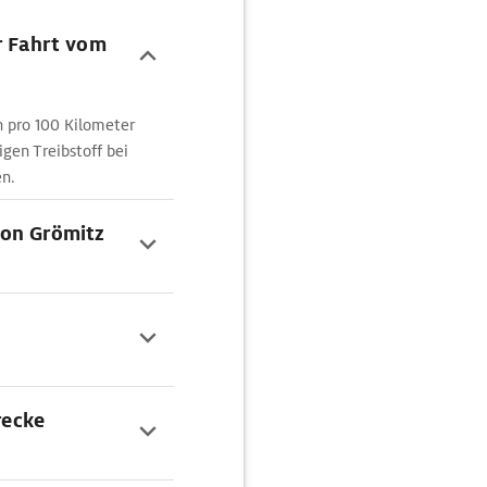
r Fahrt vom
n pro 100 Kilometer
igen Treibstoff bei
en.
von Grömitz
recke