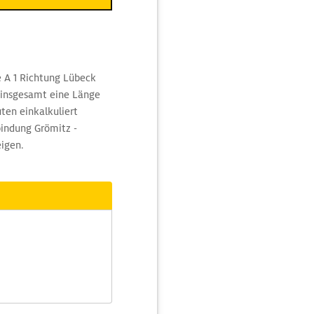
e A 1 Richtung Lübeck
 insgesamt eine Länge
ten einkalkuliert
bindung Grömitz -
igen.