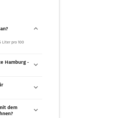
 an?
5 Liter pro 100
cke Hamburg -
ür
mit dem
chnen?