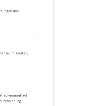
eldungen und
ehens­würdig­keiten,
 Streckenmaut auf
Routenplanung.