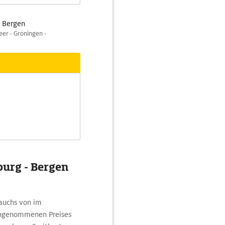
h Bergen
er - Groningen -
burg - Bergen
rauchs von im
 angenommenen Preises