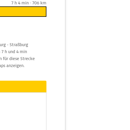
7 h 4 min · 706 km
rg - Straßburg
 7 h und 4 min
n für diese Strecke
aps anzeigen.