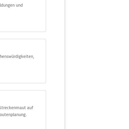
eldungen und
ehens­würdig­keiten,
 Streckenmaut auf
Routenplanung.