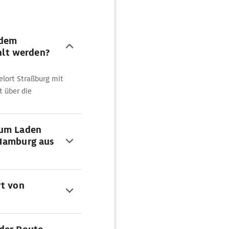
 dem
lt werden?
lort Straßburg mit
t über die
zum Laden
 Hamburg aus
rt von