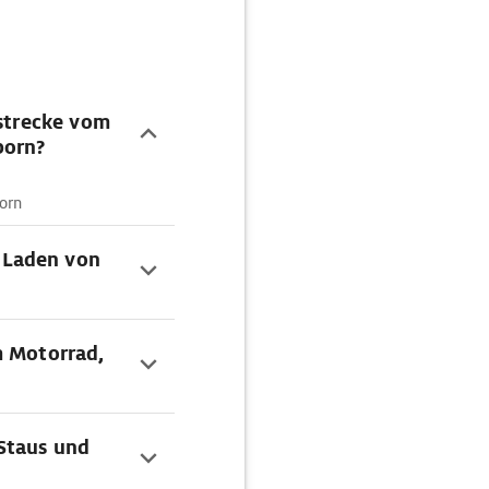
tstrecke vom
born?
orn
 Laden von
m Motorrad,
Staus und