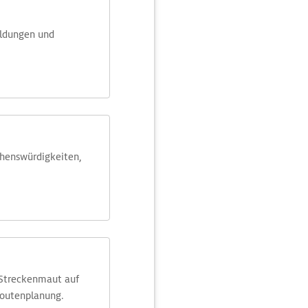
eldungen und
ehens­würdig­keiten,
 Streckenmaut auf
Routenplanung.