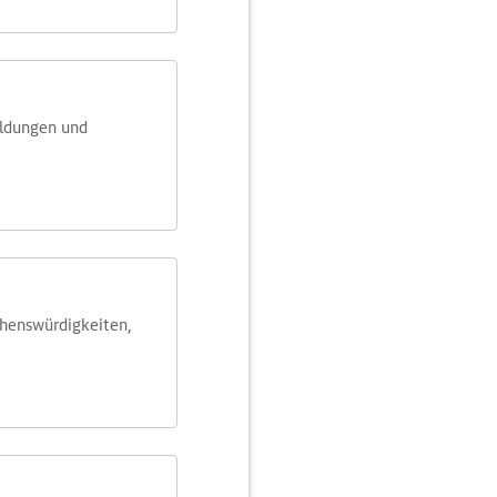
eldungen und
ehens­würdig­keiten,