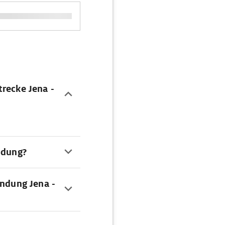
trecke Jena -
ndung?
indung Jena -