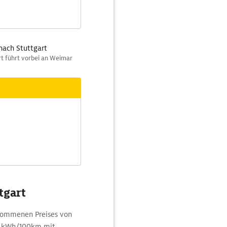
nach Stuttgart
rt führt vorbei an Weimar
tgart
enommenen Preises von
,5 kWh/100km mit