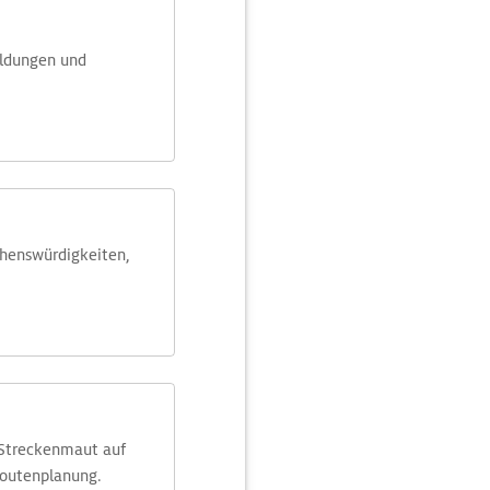
eldungen und
ehens­würdig­keiten,
 Streckenmaut auf
Routenplanung.