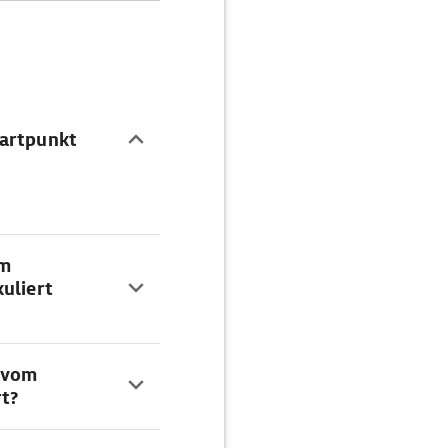
tartpunkt
om
uliert
e vom
rt?