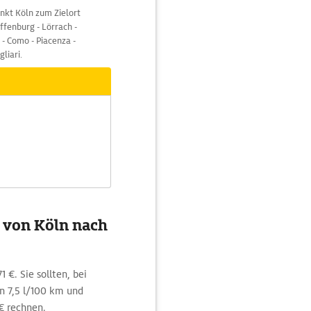
nkt Köln zum Zielort
ffenburg - Lörrach -
 - Como - Piacenza -
liari.
g von Köln nach
 €. Sie sollten, bei
 7,5 l/100 km und
 € rechnen.