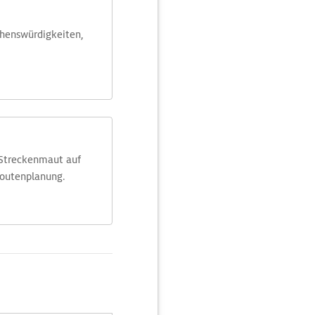
ehens­würdig­keiten,
 Streckenmaut auf
Routenplanung.