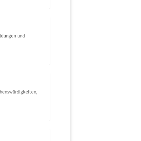
eldungen und
ehens­würdig­keiten,