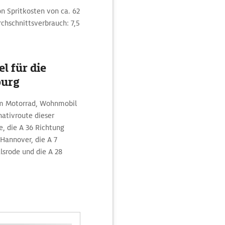
n Spritkosten von ca. 62
chschnittsverbrauch: 7,5
l für die
burg
em Motorrad, Wohnmobil
nativroute dieser
, die A 36 Richtung
Hannover, die A 7
srode und die A 28