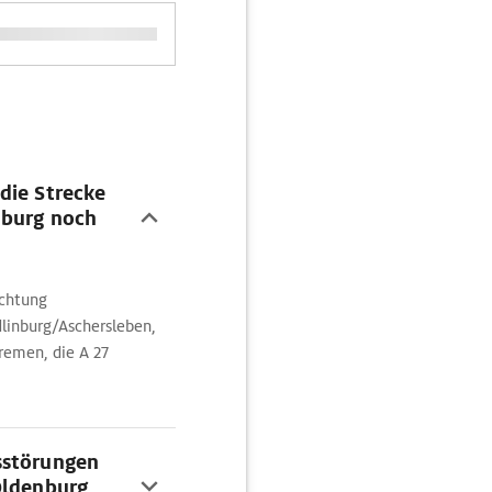
die Strecke
nburg noch
ichtung
linburg/Aschersleben,
remen, die A 27
sstörungen
Oldenburg