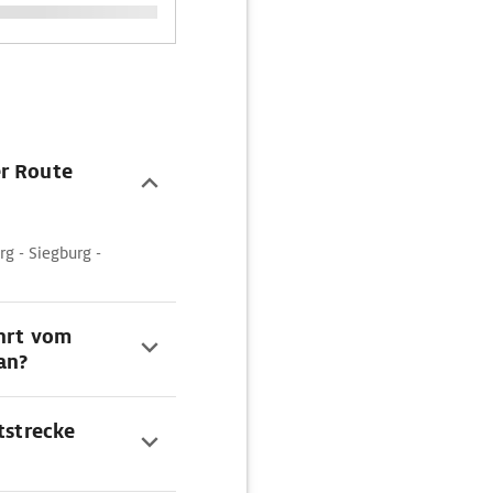
er Route
g - Siegburg -
ahrt vom
an?
tstrecke