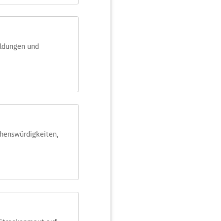
eldungen und
ehens­würdig­keiten,