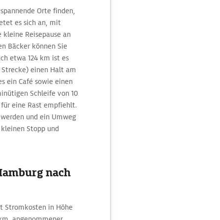
spannende Orte finden,
tet es sich an, mit
 kleine Reisepause an
nen Bäcker können Sie
ach etwa 124 km ist es
 Strecke) einen Halt am
es ein Café sowie einen
inütigen Schleife von 10
h für eine Rast empfiehlt.
ht werden und ein Umweg
 kleinen Stopp und
 Hamburg nach
mit Stromkosten in Höhe
00km, angenommener