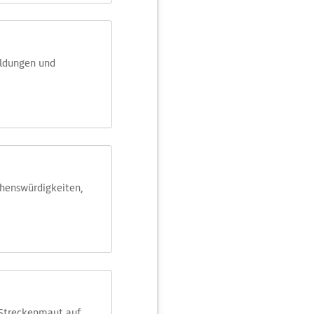
eldungen und
ehens­würdig­keiten,
 Streckenmaut auf