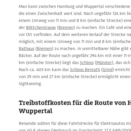
Man kann zwischen Hamburg und Wuppertal verschiedene 
die einen Zwischenhalt wert sind. Nach ungefähr 124 km bie
einem Umweg von 11 min und 8 km (einfache Strecke) eine
der
Böttcherstrasse
(
Bremen
) zu machen. Ein Café und ei
vor Ort vorfinden. Auf dem weiteren Verlauf der Strecke n
möglich, mit einem Umweg von 11 min und 8 km (einfache
Rathaus
(
Bremen
) zu machen. In unmittelbarer Nähe gibt 
Bäcker. Auf der Route nach ungefähr 294 km mit einer 11-m
km (einfache Strecke) liegt das
Schloss
(
Münster
), das sic
Nach ca. 403 km kann das
Schloss Benrath
(
Grind
) erreic
von 29 min und 27 km (einfache Strecke) ermöglicht einen
Sightseeing.
Treibstoffkosten für die Route von
Wuppertal
Reisende sollten für diese Fahrtstrecke für Elektroautos 
von 40 € planen (Verbrauch im Durchschnitt 27,5 kWh/1