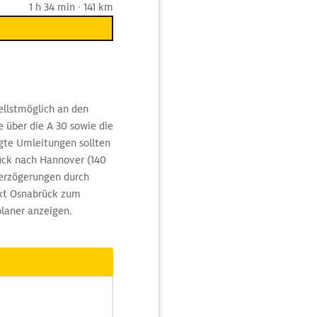
1 h 34 min · 141 km
llstmöglich an den
e über die A 30 sowie die
gte Umleitungen sollten
rück nach Hannover (140
Verzögerungen durch
nkt Osnabrück zum
planer anzeigen.