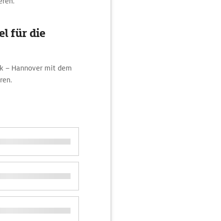
eren.
l für die
ck – Hannover mit dem
ren.