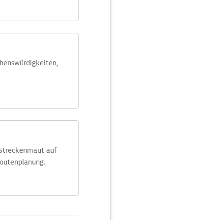
ehens­würdig­keiten,
 Streckenmaut auf
Routenplanung.