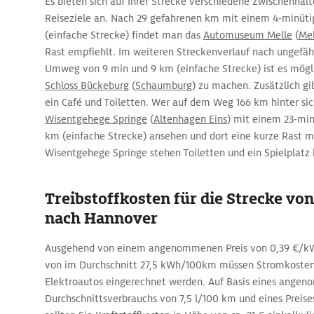
Es bieten sich auf Ihrer Strecke verschiedene Zwischenhal
Reiseziele an. Nach 29 gefahrenen km mit einem 4-minüt
(einfache Strecke) findet man das
Automuseum Melle
(
Mel
Rast empfiehlt. Im weiteren Streckenverlauf nach ungefä
Umweg von 9 min und 9 km (einfache Strecke) ist es mögl
Schloss Bückeburg
(
Schaumburg
) zu machen. Zusätzlich gi
ein Café und Toiletten. Wer auf dem Weg 166 km hinter sic
Wisentgehege Springe
(
Altenhagen Eins
) mit einem 23-mi
km (einfache Strecke) ansehen und dort eine kurze Rast 
Wisentgehege Springe stehen Toiletten und ein Spielplatz 
Treibstoffkosten für die Strecke vo
nach Hannover
Ausgehend von einem angenommenen Preis von 0,39 €/kW
von im Durchschnitt 27,5 kWh/100km müssen Stromkosten 
Elektroautos eingerechnet werden. Auf Basis eines ange
Durchschnittsverbrauchs von 7,5 l/100 km und eines Preises