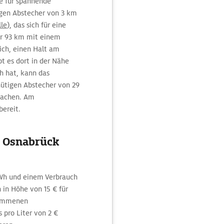
te für spannende
igen Abstecher von 3 km
le
), das sich für eine
hr 93 km mit einem
ich, einen Halt am
bt es dort in der Nähe
h hat, kann das
nütigen Abstecher von 29
machen. Am
bereit.
n Osnabrück
h und einem Verbrauch
in Höhe von 15 € für
nommenen
 pro Liter von 2 €