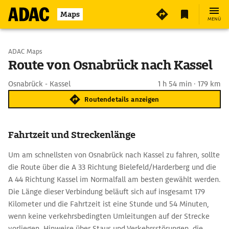
Maps
MENÜ
Start wählen
ADAC Maps
Route von Osnabrück nach Kassel
Ziel eingeben
Osnabrück - Kassel
1 h 54 min · 179 km
Routendetails anzeigen
Fahrtzeit und Streckenlänge
Um am schnellsten von Osnabrück nach Kassel zu fahren, sollte
die Route über die A 33 Richtung Bielefeld/Harderberg und die
A 44 Richtung Kassel im Normalfall am besten gewählt werden.
Die Länge dieser Verbindung beläuft sich auf insgesamt 179
Kilometer und die Fahrtzeit ist eine Stunde und 54 Minuten,
wenn keine verkehrsbedingten Umleitungen auf der Strecke
vorliegen. Hinweise über Staus und Verkehrsstörungen, die