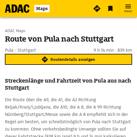
Maps
MENÜ
Start wählen
ADAC Maps
Route von Pula nach Stuttgart
Ziel eingeben
Pula - Stuttgart
9 h 14 min · 839 km
Routendetails anzeigen
Streckenlänge und Fahrtzeit von Pula aus nach
Stuttgart
Die Route über die A9, die A1, die A2 Richtung
Beljak/Kranj/Ljubljana, die A10, die A 8, die A 99 Richtung
Nürnberg/Stuttgart/Messe sowie die A 8 empfiehlt sich in der
Regel am besten, um schnellstmöglich von Pula nach Stuttgart
zu kommen. Ohne verkehrsbedingte Umwege sollten Sie auf
dieser Fahrtstrecke (838 km lang) 9 h und 14 min kalkulieren.