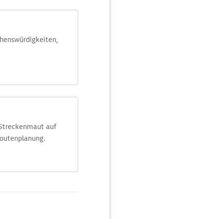
ehens­würdig­keiten,
 Streckenmaut auf
Routenplanung.