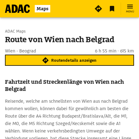
Maps
MENÜ
Start wählen
ADAC Maps
Route von Wien nach Belgrad
Ziel eingeben
Wien - Beograd
6 h 55 min · 615 km
Routendetails anzeigen
Fahrtzeit und Streckenlänge von Wien nach
Belgrad
Reisende, welche am schnellsten von Wien aus nach Belgrad
kommen wollen, können dabei für gewöhnlich am besten die
Route über die A4 Richtung Budapest/Bratislava/Alt, die M1,
die M0, die M5 Richtung Szeged/Kecskemét sowie die A1
wählen. Wenn keine verkehrsbedingten Umwege auf der
Verbindung vorliegen, hat diese Strecke insgesamt eine Länge