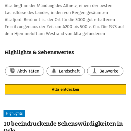
Alta liegt an der Mündung des Altaelv, einem der besten
Lachsflüsse des Landes, in den von Bergen gesäumten
Altafjord. Berühmt ist der Ort für die 3000 gut erhaltenen
Felsritzungen aus der Zeit um 4200 bis 500 v. Chr. Die 1973 auf
dem Hjemmeluft am Westrand von Alta gefundenen
Darstellungen zählen seit 1985 zum UNESCO-Welterbe. Zu
sehen sind Menschen auf der Jagd, Tänze, Boote, Rentiere,
Highlights & Sehenswertes
Fische, auch Kreise und Fruchtbarkeitssymbole.
Hintergrundwissen zu den Gravuren, die von Archäologen mit
roter Farbe nachgemalt wurden, bietet das Alta-Museum. Im
Aktivitäten
Landschaft
Bauwerke
Zentrum der Stadt erhebt sich die Nordlichtkathedrale, ein
dynamisch gedrehter Rundbau mit Spiralturm von 2013.
Alta entdecken
Die Fassaden der Kirche sind mit Titan-Platten verkleidet.Orgel
und Altar setzten die bewegte Gestaltung im Innenraum fort.
Highlights
10 beeindruckende Sehenswürdigkeiten in
Oslo