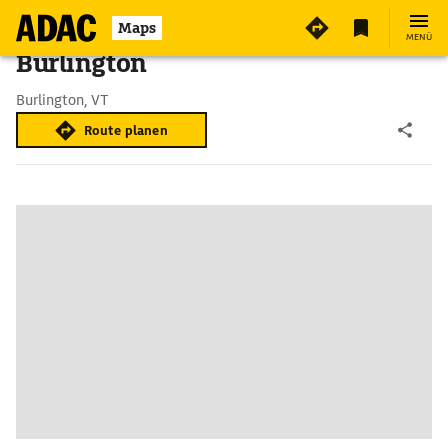
Maps
MENÜ
Burlington
Burlington, VT
Route planen