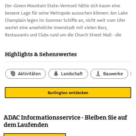
Der ›Green Mountain State‹ Vermont hätte sich kaum eine
bessere Lage für seine Metropole aussuchen können: Am Lake
Champlain legen im Sommer Schiffe an, nicht weit vom Ufer
wartet eine ansehnliche Innenstadt mit vielen Bars,
Restaurants und Clubs rund um die Church Street Mall - die
feierfreudigen Studenten der University of Vermont sind gute
Kunden.
Highlights & Sehenswertes
11 km südlich liegt das Shelburne Museum.
Aktivitäten
Landschaft
Bauwerke
Burlington entdecken
ADAC Informationsservice - Bleiben Sie auf
dem Laufenden