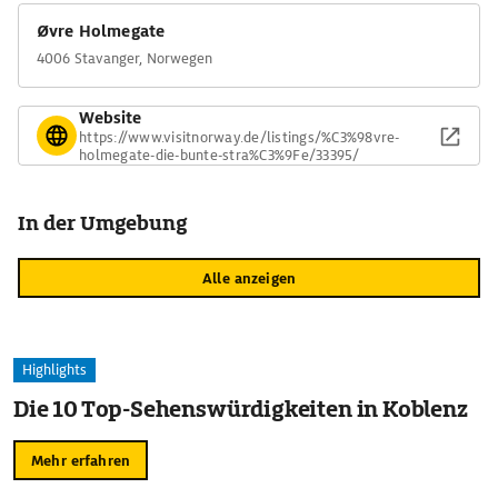
Øvre Holmegate
4006 Stavanger, Norwegen
Website
https://www.visitnorway.de/listings/%C3%98vre-
holmegate-die-bunte-stra%C3%9Fe/33395/
In der Umgebung
Alle anzeigen
Highlights
Die 10 Top-Sehenswürdigkeiten in Koblenz
Mehr erfahren