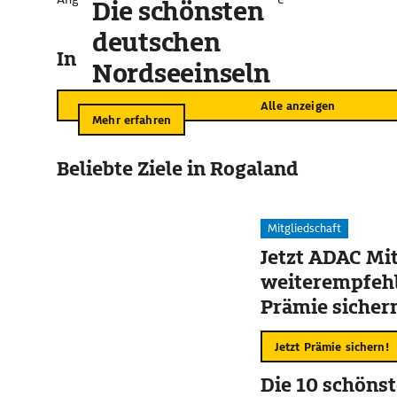
Die schönsten
deutschen
In der Umgebung
Nordseeinseln
Alle anzeigen
Mehr erfahren
Beliebte Ziele in Rogaland
Mitgliedschaft
Jetzt ADAC Mit
weiterempfehl
Prämie sicher
Jetzt Prämie sichern!
Die 10 schöns