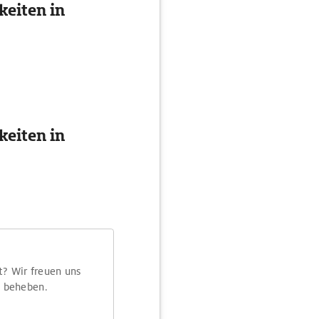
eiten in
eiten in
t? Wir freuen uns
m beheben.