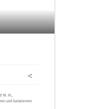
 18. Jh.,
en und Gas­laternen