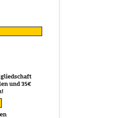
gliedschaft
en und 35€
n!
ten