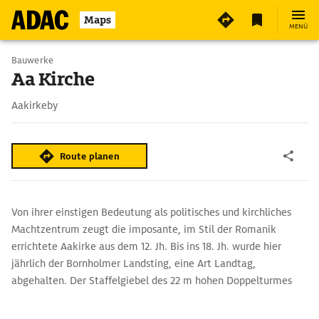
Maps
MENÜ
Bauwerke
Aa Kirche
Aakirkeby
Route planen
Von ihrer einstigen Bedeutung als politisches und kirchliches
Machtzentrum zeugt die imposante, im Stil der Romanik
errichtete Aakirke aus dem 12. Jh. Bis ins 18. Jh. wurde hier
jährlich der Bornholmer Landsting, eine Art Landtag,
abgehalten. Der Staffelgiebel des 22 m hohen Doppelturmes
bestimmt die Silhouette von Aakirkeby. Die Kirche besitzt ein
kostbares Taufbecken aus der Zeit um 1300, das aus Sandstein