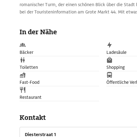
romanischer Turm, der einen schönen Blick über die Stadt b
bei der Touristeninformation am Grote Markt 44. Mit etwa
Konzert im Akademiesaal der Abtei besuchen, einem achte
hervorragender Akustik.
In der Nähe
Bäcker
Ladesäule
Toiletten
Shopping
Fast-Food
Öffentliche Ver
Restaurant
Kontakt
Diesterstraat 1