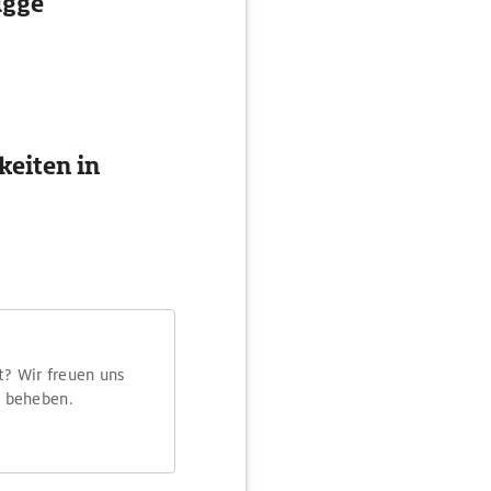
ügge
eiten in
t? Wir freuen uns
m beheben.