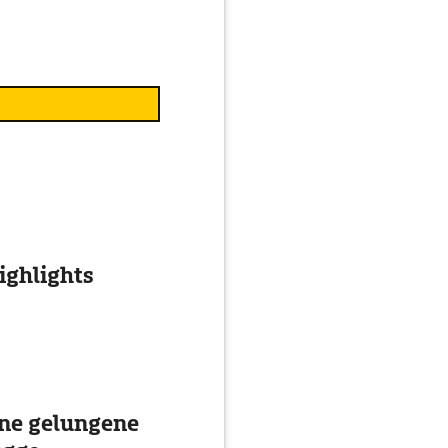
ghlights
ine gelungene