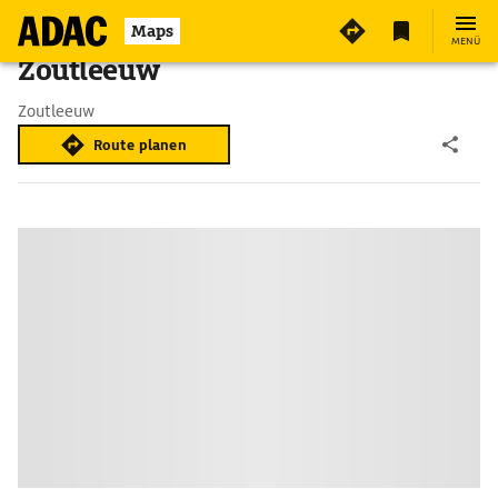
Maps
MENÜ
Zoutleeuw
Zoutleeuw
Route planen