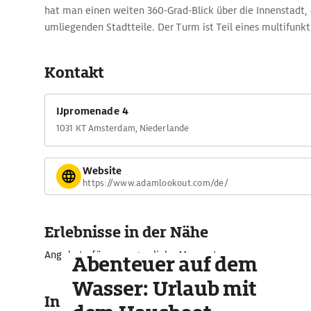
hat man einen weiten 360-Grad-Blick über die Innenstadt, 
umliegenden Stadtteile. Der Turm ist Teil eines multifunk
Gebäudekomplexes, der Büros, Gastronomie und kulturelle
beherbergt. Bekannt ist der Lookout auch für die spektaku
Kontakt
Schaukel, die über den Rand der Plattform hinausführt.
IJpromenade 4
1031 KT Amsterdam, Niederlande
Website
https://www.adamlookout.com/de/
Erlebnisse in der Nähe
Angebote für unvergessliche Momente
Abenteuer auf dem
Wasser: Urlaub mit
In der Umgebung