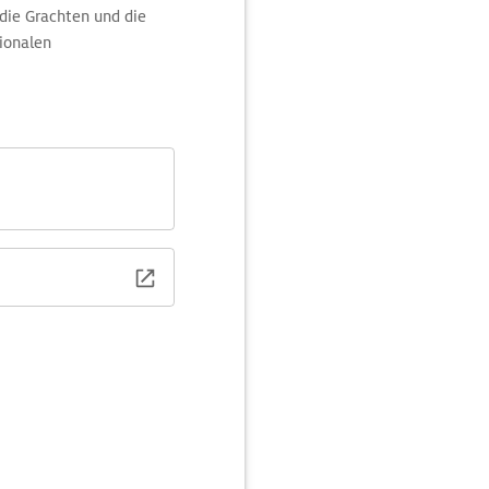
die Grachten und die
tionalen
 Einrichtungen
läre "Over the Edge"-