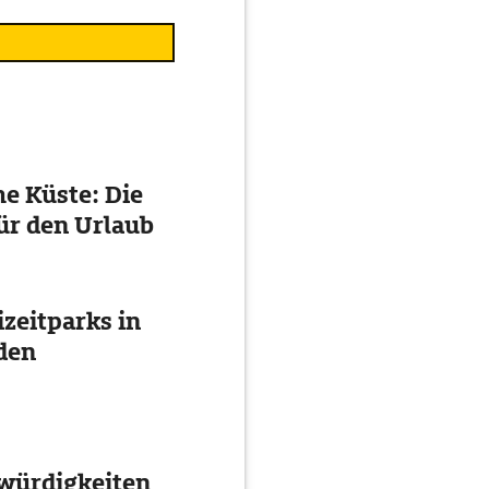
e Küste: Die
ür den Urlaub
izeitparks in
den
würdigkeiten