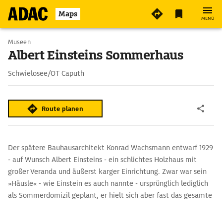
Maps
MENÜ
Museen
Albert Einsteins Sommerhaus
Schwielosee/OT Caputh
Route planen
Der spätere Bauhausarchitekt Konrad Wachsmann entwarf 1929
- auf Wunsch Albert Einsteins - ein schlichtes Holzhaus mit
großer Veranda und äußerst karger Einrichtung. Zwar war sein
»Häusle« - wie Einstein es auch nannte - ursprünglich lediglich
als Sommerdomizil geplant, er hielt sich aber fast das gesamte
Jahr dort auf. Segeln auf den Havelseen, lange
Waldspaziergänge und die ungezwungene Atmosphäre waren