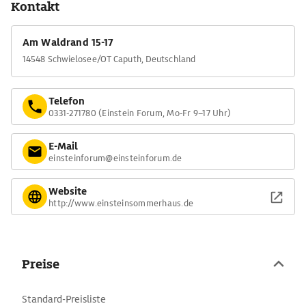
Kontakt
ihm hier wichtiger als Empfänge und offizielle Verpflichtungen.
Das Sommerhaus des Universalgenies wird heute für kulturelle
Am Waldrand 15-17
Veranstaltungen genutzt.
14548 Schwielosee/OT Caputh, Deutschland
Telefon
0331-271780 (Einstein Forum, Mo-Fr 9–17 Uhr)
E-Mail
einsteinforum@einsteinforum.de
Website
http://www.einsteinsommerhaus.de
Preise
Standard-Preisliste