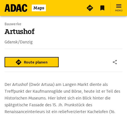
Maps
MENÜ
Bauwerke
Artushof
Gdansk/Danzig
Route planen
Der Artushof (Dwór Artusa) am Langen Markt diente als
Treffpunkt der Kaufmannsgilde und Börse, heute ist er Teil des
Historischen Museums. Hier lohnt sich ein Blick hinter die
spätgotische Fassade des 15. Jh. Prunkstück des
Renaissanceinterieurs ist ein reliefverzierter Kachelofen (16.
Jh.). Vor dem Haus plätschert seit 1633 der Neptunbrunnen. Der
Sage nach ließ daraus der Meeresgott selbst das Danziger