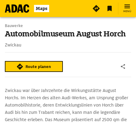
7
Maps
MENÜ
Bauwerke
Automobilmuseum August Horch
Zwickau
Route planen
Zwickau war über Jahrzehnte die Wirkungsstätte August
Horchs. Im Herzen des alten Audi-Werkes, am Ursprung großer
Automobilhistorie, deren Entwicklungslinien von Horch über
Audi bis hin zum Trabant reichen, kann man die legendäre
Geschichte erleben. Das Museum präsentiert auf 2500 qm die
berühmten Marken wie Horch, Wanderer, DKW, Auto Union,
Audi und Trabant. Zu sehen ist auch der letzte produzierte