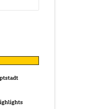
uptstadt
ghlights