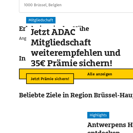
1000 Brüssel, Belgien
Mitgliedschaft
Erlebnisse in der Nähe
Jetzt ADAC
Angebote für unvergessliche Momente
Mitgliedschaft
weiterempfehlen und
In der Umgebung
35€ Prämie sichern!
Alle anzeigen
Jetzt Prämie sichern!
Beliebte Ziele in Region Brüssel-Ha
Highlights
Antwerpens Hi