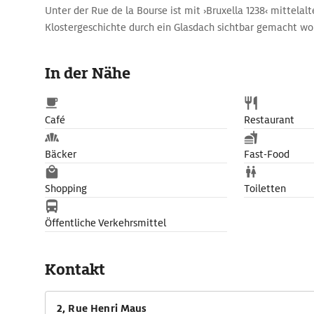
Unter der Rue de la Bourse ist mit ›Bruxella 1238‹ mittelalt
Klostergeschichte durch ein Glasdach sichtbar gemacht wo
In den schönen Cafés, Restaurants und szenigen Kneipen im
In der Nähe
um die Börse trifft man sich vor, während und nach der Arb
Café
Restaurant
Bäcker
Fast-Food
Shopping
Toiletten
Öffentliche Verkehrsmittel
Kontakt
2, Rue Henri Maus