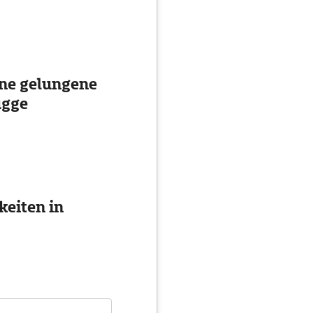
ine gelungene
ügge
eiten in