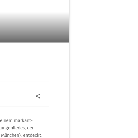
 seinem markant-
lungenliedes, der
k München), entdeckt.