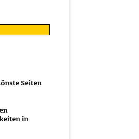
önste Seiten
ten
eiten in