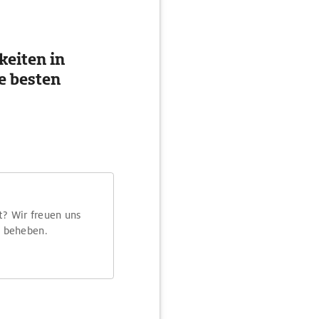
eiten in
e besten
t? Wir freuen uns
m beheben.