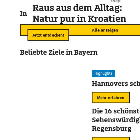
Anzeige
Raus aus dem Alltag:
In der Umgebung
Natur pur in Kroatien
Alle anzeigen
Jetzt entdecken!
Beliebte Ziele in Bayern
Highlights
Hannovers sch
Mehr erfahren
Die 16 schöns
Sehenswürdigk
Regensburg