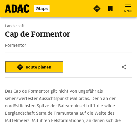
2
Maps
MENÜ
Landschaft
Cap de Formentor
Formentor
Route planen
Das Cap de Formentor gilt nicht von ungefähr als
sehenswertester Aussichtspunkt Mallorcas. Denn an der
nordöstlichsten Spitze der Baleareninsel trifft die wilde
Berglandschaft Serra de Tramuntana auf die Weite des
Mittelmeers. Mit ihren Felsformationen, an denen sich die
stürmische Brandung bricht, bietet die Steilküste ein
Naturschauspiel der Superlative. Meer und Felsen bilden am