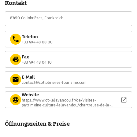
Kontakt
samt Friedhof. Die Abtei wurde in der Französischen Revolution
aufgegeben, doch inzwischen lebt hier wieder eine kleine
83610 Collobrières, Frankreich
klösterliche Gemeinschaft.
Telefon
+33 494 48 08 00
Fax
+33 494 48 04 10
E-Mail
contact@collobrieres-tourisme.com
Website
https://www.ot-lelavandou.fr/de/visites-
patrimoine-culture-lelavandou/chartreuse-de-la-
verne/
Öffnungszeiten & Preise