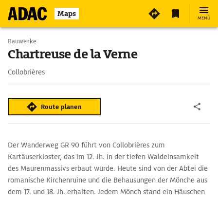
Maps
MENÜ
Bauwerke
Chartreuse de la Verne
Collobrières
Route planen
Der Wanderweg GR 90 führt von Collobrières zum
Kartäuserkloster, das im 12. Jh. in der tiefen Waldeinsamkeit
des Maurenmassivs erbaut wurde. Heute sind von der Abtei die
romanische Kirchenruine und die Behausungen der Mönche aus
dem 17. und 18. Jh. erhalten. Jedem Mönch stand ein Häuschen
samt Gärtchen zur Verfügung. Zum Komplex gehörten auch
Bäckerei, Scheune, Ölmühle, Kellergewölbe und ein Kreuzgang