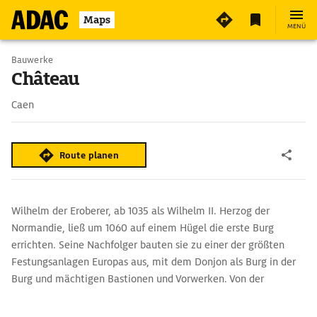
Maps
MENÜ
Bauwerke
Château
Caen
Route planen
Wilhelm der Eroberer, ab 1035 als Wilhelm II. Herzog der
Normandie, ließ um 1060 auf einem Hügel die erste Burg
errichten. Seine Nachfolger bauten sie zu einer der größten
Festungsanlagen Europas aus, mit dem Donjon als Burg in der
Burg und mächtigen Bastionen und Vorwerken. Von der
Ausstattung der meisten Bauten, etwa der romanischen Salle
de L’Echiquier aus dem 12. Jh. für die herzögliche