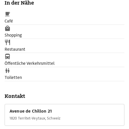
In der Nähe
Rittersäle, Schlafgemächer, verwinkelte Treppen und
Wehrgänge, eine Kapelle, ein Verlies und der herrliche Seeblick
vom Bergfried aus gestalten die Erkundung der Anlage höchst
Café
abwechslungsreich.
Shopping
Restaurant
Öffentliche Verkehrsmittel
Toiletten
Kontakt
Avenue de Chillon 21
1820 Territet-Veytaux, Schweiz