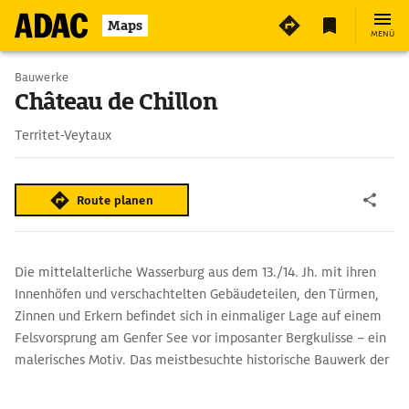
3
Maps
MENÜ
Bauwerke
Château de Chillon
Territet-Veytaux
Route planen
Die mittelalterliche Wasserburg aus dem 13./14. Jh. mit ihren
Innenhöfen und verschachtelten Gebäudeteilen, den Türmen,
Zinnen und Erkern befindet sich in einmaliger Lage auf einem
Felsvorsprung am Genfer See vor imposanter Bergkulisse – ein
male­risches Motiv. Das meistbesuchte historische Bauwerk der
Schweiz ist von der Landseite aus sehr abweisend, auf der
Seeseite erscheint es mit Fenstern und Balkonen einladender.