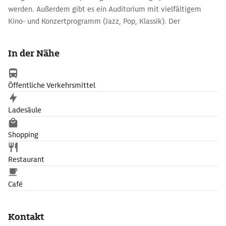
werden. Außerdem gibt es ein Auditorium mit vielfältigem
Kino- und Konzertprogramm (Jazz, Pop, Klassik). Der
meistbesuchte Raum des Kulturzentrums ist jedoch das
prächtige Kaffeehaus mit Deckenmalereien und
In der Nähe
Kristallleuchtern. Von der Dachterrasse des Círculo de Bellas
Artes lassen sich weite Teile der Madrider Innenstadt
überblicken.
Öffentliche Verkehrsmittel
Ladesäule
Shopping
Restaurant
Café
Kontakt