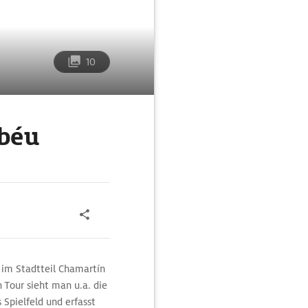
10
abéu
 im Stadtteil Chamartín
n Tour sieht man u.a. die
Spielfeld und erfasst