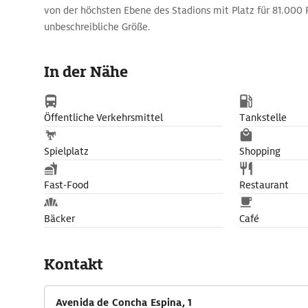
von der höchsten Ebene des Stadions mit Platz für 81.000 
unbeschreibliche Größe.
In den nächsten Jahren wird die Sportstätte in ein High-T
und erhält u.a. ein zu verschließendes Dach und eine futu
In der Nähe
Fassade, die sich in eine Mega-Leinwand verwandeln lässt.
Öffentliche Verkehrsmittel
Tankstelle
Spielplatz
Shopping
Fast-Food
Restaurant
Bäcker
Café
Kontakt
Avenida de Concha Espina, 1