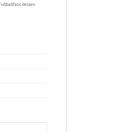
Fußballfans dessen
ech-Stadion umgebaut
ristisch anmutende LED-