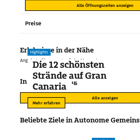
Alle Öffnungszeiten anzeigen
Preise
Erlebnisse in der Nähe
Highlights
Angebote für unvergessliche Momente
Die 12 schönsten
Strände auf Gran
In der Umgebung
Canaria
Alle anzeigen
Mehr erfahren
Beliebte Ziele in Autonome Gemeins