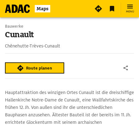
Maps
MENÜ
Bauwerke
Cunault
Chênehutte-Trèves-Cunault
Route planen
Hauptattraktion des winzigen Ortes Cunault ist die dreischiffige
Hallenkirche Notre-Dame de Cu­nault, eine Wallfahrtskirche des
frühen 12. Jh. Von außen sind ihr die unterschiedlichen
Bauphasen anzusehen. Ältester Bauteil ist der bereits im 11. Jh.
errichtete Glockenturm mit seinem archaischen
Skulpturenschmuck. Über 200 skulptierte Kapitelle mit
stilisierten Blättern und Blüten­ranken, Engeln und Musikanten,