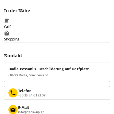
ideale Brutstätten.
Das Besucherzentrum in Dadia informiert zu Natur,
In der Nähe
Wanderwegen und Vogelbeobachtung. Angeschlossen sind ein
Gästehaus sowie ein Restaurant mit regionaler Küche.
Café
Shopping
Kontakt
Dadia-Pessani s. Beschilderung auf Dorfplatz.
68400 Dadia, Griechenland
Telefon
+30 25 54 03 22 09
E-Mail
info@dadia-np.gr