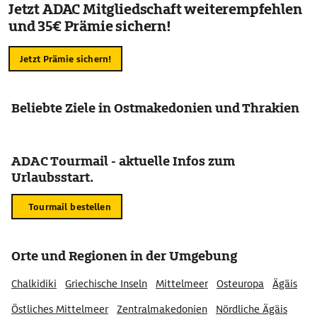
Jetzt ADAC Mitgliedschaft weiterempfehlen
und 35€ Prämie sichern!
Jetzt Prämie sichern!
Beliebte Ziele in Ostmakedonien und Thrakien
ADAC Tourmail - aktuelle Infos zum
Urlaubsstart.
Tourmail bestellen
Orte und Regionen in der Umgebung
Chalkidiki
Griechische Inseln
Mittelmeer
Osteuropa
Ägäis
Östliches Mittelmeer
Zentralmakedonien
Nördliche Ägäis