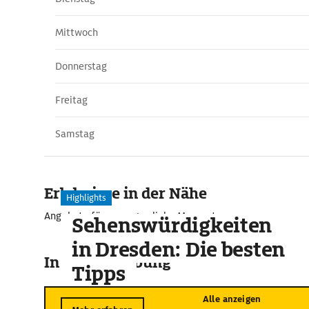
Mittwoch
Donnerstag
Freitag
Samstag
Erlebnisse in der Nähe
Highlights
Angebote für unvergessliche Momente
Sehenswürdigkeiten
in Dresden: Die besten
In der Umgebung
Tipps
Alle anzeigen