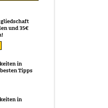
gliedschaft
en und 35€
n!
eiten in
 besten Tipps
eiten in