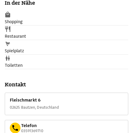
In der Nähe
Langhaus, der dem Bauwerk ein asymetrisches Aussehen
verleiht.
Shopping
Restaurant
Spielplatz
Toiletten
Kontakt
Fleischmarkt 6
02625 Bautzen, Deutschland
Telefon
03591369710