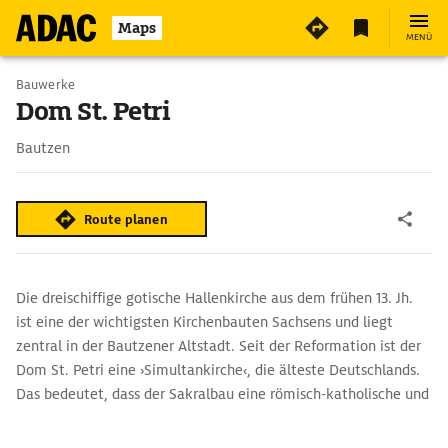
3
Maps
MENÜ
Bauwerke
Dom St. Petri
Bautzen
Route planen
Die dreischiffige gotische Hallenkirche aus dem frühen 13. Jh.
ist eine der wichtigsten Kirchenbauten Sachsens und liegt
zentral in der Bautzener Altstadt. Seit der Reformation ist der
Dom St. Petri eine ›Simultankirche‹, die älteste Deutschlands.
Das bedeutet, dass der Sakralbau eine römisch-katholische und
eine evangelisch-lutherische Gemeinde beheimatet. Eine
weitere Besonderheit der Kirche ist ein Achsenknick im