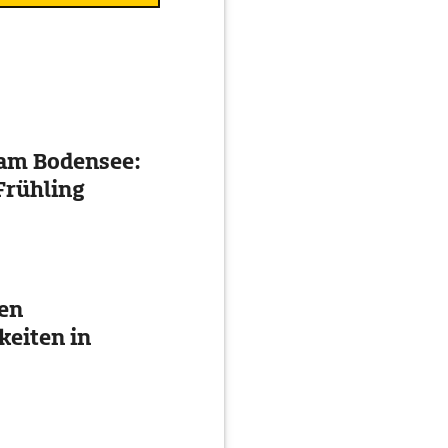
 am Bodensee:
Frühling
ten
eiten in