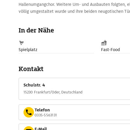
Hallenumgangchor. Weitere Um- und Ausbauten folgten, ehe
völlig umgestaltet wurde und ihre beiden neugotischen Tür
von der Stadt gepachtet, dient sie heute als Ökumenisch
In der Nähe
Spielplatz
Fast-Food
Kontakt
Schulstr. 4
15230 Frankfurt/Oder, Deutschland
Telefon
0335-5563131
E-Mail