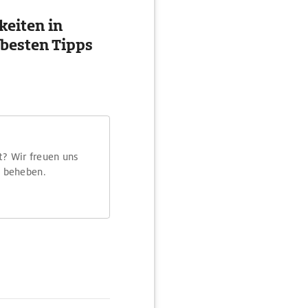
eiten in
 besten Tipps
t? Wir freuen uns
m beheben.