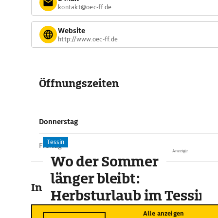
kontakt@oec-ff.de
Website
http://www.oec-ff.de
Öffnungszeiten
Donnerstag
Tessin
Freitag
Anzeige
Wo der Sommer
länger bleibt:
In der Umgebung
Herbsturlaub im Tessin
Alle anzeigen